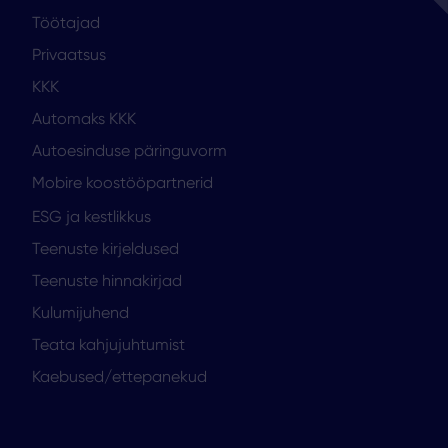
Töötajad
Privaatsus
KKK
Automaks KKK
Autoesinduse päringuvorm
Mobire koostööpartnerid
ESG ja kestlikkus
Teenuste kirjeldused
Teenuste hinnakirjad
Kulumijuhend
Teata kahjujuhtumist
Kaebused/ettepanekud