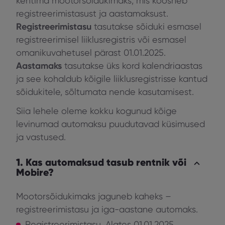
kehtima mootorsõidukimaks, mis koosneb
registreerimistasust ja aastamaksust.
Registreerimistasu
tasutakse sõiduki esmasel
registreerimisel liiklusregistris või esmasel
omanikuvahetusel pärast 01.01.2025.
Aastamaks
tasutakse üks kord kalendriaastas
ja see kohaldub kõigile liiklusregistrisse kantud
sõidukitele, sõltumata nende kasutamisest.
Siia lehele oleme kokku kogunud kõige
levinumad automaksu puudutavad küsimused
ja vastused.
1. Kas automaksud tasub rentnik või
Mobire?
Mootorsõidukimaks jaguneb kaheks –
registreerimistasu ja iga-aastane automaks.
Registreerimistasu.
Alates 01.01.2025