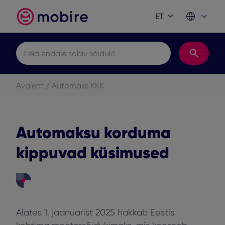
ET
Leia endale sobiv sõiduk!
Avaleht
/
Automaks KKK
Automaksu korduma
kippuvad küsimused
Alates 1. jaanuarist 2025 hakkab Eestis