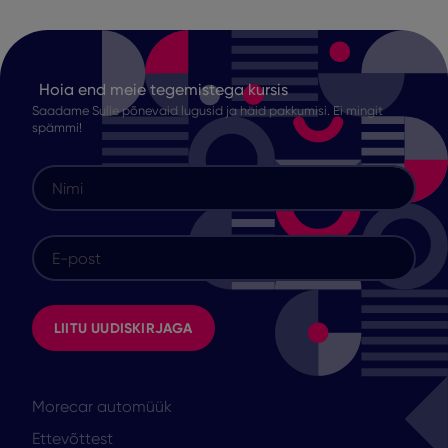
Hoia end meie tegemistega kursis
Saadame Sulle põnevaid lugusid ja häid pakkumisi. Ei mingit
spämmi!
Morecar automüük
Ettevõttest